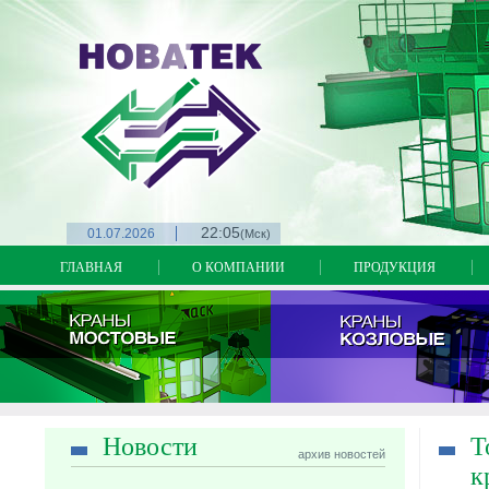
на
22:05
01.07.2026
(Мск)
ГЛАВНАЯ
О КОМПАНИИ
ПРОДУКЦИЯ
Новости
Т
архив новостей
к