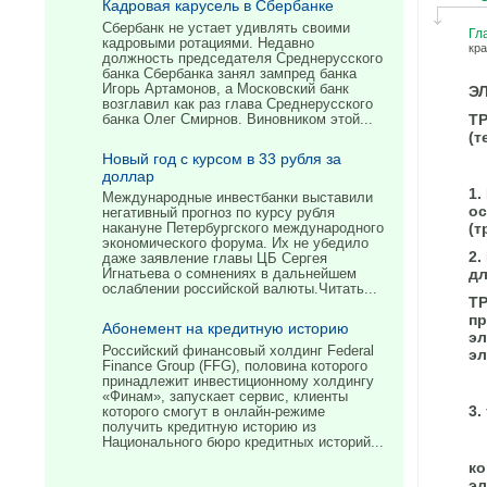
Кадровая карусель в Сбербанке
Сбербанк не устает удивлять своими
Гл
кадровыми ротациями. Недавно
кр
должность председателя Среднерусского
банка Сбербанка занял зампред банка
Игорь Артамонов, а Московский банк
Э
возглавил как раз глава Среднерусского
ТР
банка Олег Смирнов. Виновником этой...
(т
Новый год с курсом в 33 рубля за
доллар
1.
Международные инвестбанки выставили
ос
негативный прогноз по курсу рубля
(т
накануне Петербургского международного
экономического форума. Их не убедило
2.
даже заявление главы ЦБ Сергея
дл
Игнатьева о сомнениях в дальнейшем
ослаблении российской валюты.Читать...
Т
пр
Абонемент на кредитную историю
эл
Российский финансовый холдинг Federal
эл
Finance Group (FFG), половина которого
принадлежит инвестиционному холдингу
«Финам», запускает сервис, клиенты
3.
которого смогут в онлайн-режиме
получить кредитную историю из
Национального бюро кредитных историй...
ко
эл