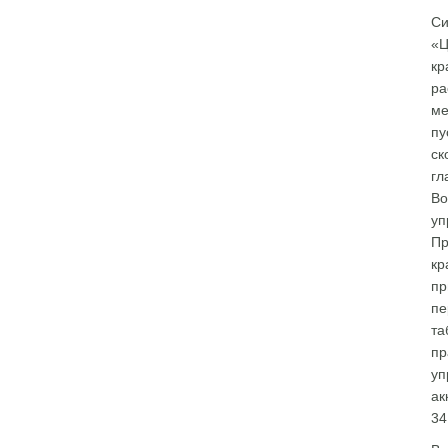
Си
«Ц
кр
ра
ме
пу
ск
гл
Во
уп
Пр
кр
пр
пе
та
пр
уп
ак
34