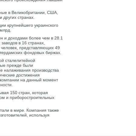
ные в Великобритании, США,
и других странах.
ации крупнейшего украинского
 млрд.
н и доходами более чем в 28.1
заводов в 16 странах,
0 человек, представляющих 49
стердамских фондовых биржах.
вой сталелитейной
рые прежде были
се налаживания производства
ические достижения
 компании на данный момент
ности.
тывая 150 стран, которая
ом и приборостроительных
тали в мире. Компания также
зготовителей, используя