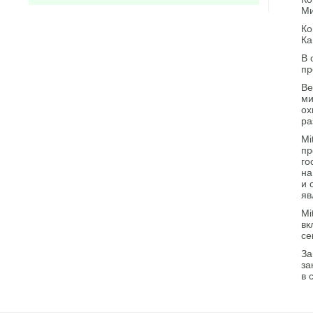
Ми
Ко
Ка
В 
пр
Ве
ми
ох
ра
Mi
пр
го
на
и 
яв
Mi
вк
се
За
за
в 