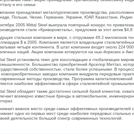
тталу и его семье.
мпании принадлежат металлургические производства, расположен
наде, Польше, Чехии, Германии, Украине, ЮАР, Казахстане, Индии 
октябре 2005 Mittal Steel выиграла повторный конкурс по приватиз
оизводителя стали «Криворожсталь», предложив за этот актив $4,8
дущая стальная компания в мире, с отгрузками 49.2 миллионов тон
ллиардов $ в 2005. Компания является владельцем сталелитейных 
ватывая четыре континента. В штат компании входят около 224 00
зличных наций. Акции компании котируются на нью-йоркских и Ам
ttal Steel установила темп для консолидации и глобализации миро
омышленности. Большинство приобретений Арселор Миттал, кото
сударственной собственностью, стали более успешными. В процес
 новоприобретенных заводах компания внедрила передовые практ
современные методы производства. Программа капиталовложений
ляется наиболее эффективной в сфере сталелитейной промышлен
ttal Steel обладает также достаточно сильной базой клиентов, охва
лючает всемирно известные бренды в автомобильном, инженернрн
кторах.
нимает важное место среди самых эффективных производителей с
нимает одно из первых мест среди наиболее передовых стальных и
своей деятельности большой спектр современных технологий.