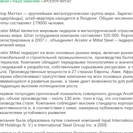
авная
Наши заказчики
»
»
АРСЕЛОР МИТАЛ
лор Миттал — крупнейшая металлургическая группа мира. Зарегис
идерланды), штаб-квартира находится в Лондоне. Общая численно
уппы составляет 179000 человек.
celor Mittal является мировым лидером в металлургической отрасли
ранах мира. Штат сотрудников компании составляет 320.000. Корпо
регистрирована в 2007 г., объединяет Arcelor и Mittal Steel – лиде
мпаний мира.
celor Mittal лидирует на всех основных рынках мира, включая рын
томобильной и строительной промышленности, производства бытов
териалов. Компания обладает передовыми технологиями и значит
следований и разработок, собственными сырьевыми ресурсами, а 
ыта. Производственные мощности в 27 странах Европы, Азии, Афр
ерики обеспечивают присутствие компании на всех основных рынк
звивающиеся и развитые рынки, а также дают возможности для раб
ладающих высоким потенциалом роста.
первом полугодии прогнозный показатель совокупного дохода Arcelo
ро, объем производства – около 130 млн. тонн в год, что составл
оизводства стали. Компания соблюдает высокие стандарты корпор
ветственности и, в соответствии с ними, намерена публиковать пе
казателями устойчивого развития.
мпания была образована путем слияния компаний Ispat Internationa
M Holdings N. V.) и International Steel Group Inc. в 2005.
нтрольный пакет акций принадлежат британскому бизнесмену инд