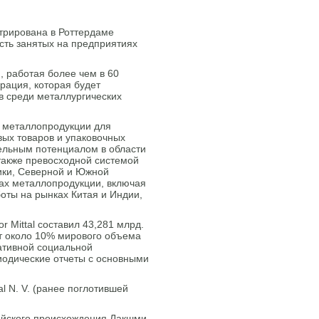
трирована в Роттердаме
сть занятых на предприятиях
, работая более чем в 60
рация, которая будет
ров среди металлургических
ки металлопродукции для
ых товаров и упаковочных
ельным потенциалом в области
также превосходной системой
ики, Северной и Южной
ах металлопродукции, включая
оты на рынках Китая и Индии,
r Mittal составил 43,281 млрд.
яет около 10% мирового объема
ативной социальной
риодические отчеты с основными
l N. V. (ранее поглотившей
ийского происхождения Лакшми