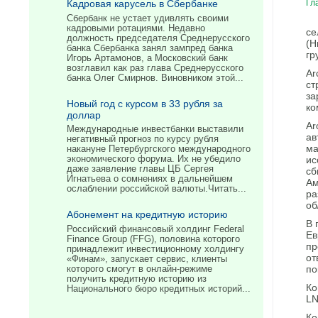
Кадровая карусель в Сбербанке
Гл
Сбербанк не устает удивлять своими
кадровыми ротациями. Недавно
се
должность председателя Среднерусского
(Н
банка Сбербанка занял зампред банка
гр
Игорь Артамонов, а Московский банк
возглавил как раз глава Среднерусского
Ar
банка Олег Смирнов. Виновником этой...
ст
за
Новый год с курсом в 33 рубля за
ко
доллар
Ar
Международные инвестбанки выставили
ав
негативный прогноз по курсу рубля
ма
накануне Петербургского международного
ис
экономического форума. Их не убедило
даже заявление главы ЦБ Сергея
сб
Игнатьева о сомнениях в дальнейшем
Ам
ослаблении российской валюты.Читать...
ра
об
Абонемент на кредитную историю
В 
Российский финансовый холдинг Federal
Ев
Finance Group (FFG), половина которого
пр
принадлежит инвестиционному холдингу
от
«Финам», запускает сервис, клиенты
по
которого смогут в онлайн-режиме
получить кредитную историю из
Ко
Национального бюро кредитных историй...
LN
Ко