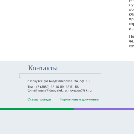
лу
об
кл
пр
ко
и 
Пе
че
кр
Контакты
г. Иркутск, ул.Академическая, 34, оф. 13
Тел.: +7 (3952) 42-10-89; 42-51-56
E-mail: main@tdnovatek.ru; novation@irk.ru
Схема проезда
Нормативные документы