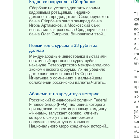
Кадровая карусель в Сбербанке
Гл
Сбербанк не устает удивлять своими
кадровыми ротациями. Недавно
ТН
должность председателя Среднерусского
ко
банка Сбербанка занял зампред банка
ча
Игорь Артамонов, а Московский банк
до
возглавил как раз глава Среднерусского
в 
банка Олег Смирнов. Виновником этой...
и 
и 
Новый год с курсом в 33 рубля за
Ак
доллар
ко
Международные инвестбанки выставили
Ак
негативный прогноз по курсу рубля
50
накануне Петербургского международного
экономического форума. Их не убедило
ТН
даже заявление главы ЦБ Сергея
не
Игнатьева о сомнениях в дальнейшем
до
ослаблении российской валюты.Читать...
пр
ак
Абонемент на кредитную историю
в 
Российский финансовый холдинг Federal
и 
Finance Group (FFG), половина которого
Тю
принадлежит инвестиционному холдингу
(И
«Финам», запускает сервис, клиенты
(О
которого смогут в онлайн-режиме
ко
получить кредитную историю из
н.
Национального бюро кредитных историй...
«С
ба