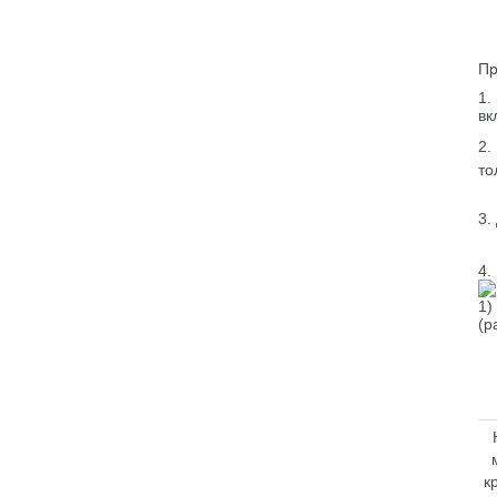
Пр
1.
вк
2.
то
3.
4.
(р
к