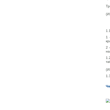
Тр
(И
1.
1 
кр
2 
на
1.
та
(И
1.
Че