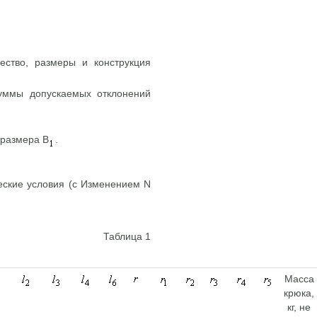
ество, размеры и конструкция
ммы допускаемых отклонений
 размера B
.
Таблица 1
Масса
крюка,
кг, не