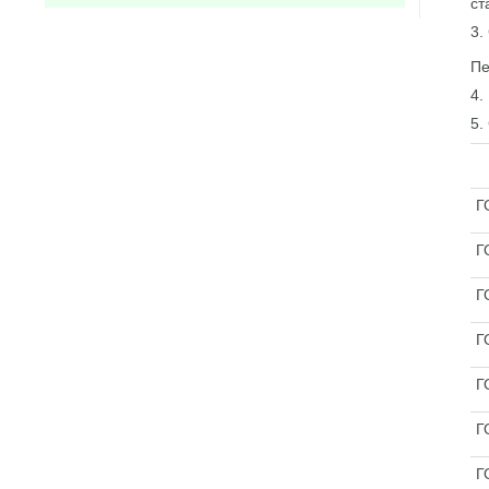
ст
3.
Пе
4.
5
Г
Г
Г
Г
Г
Г
Г