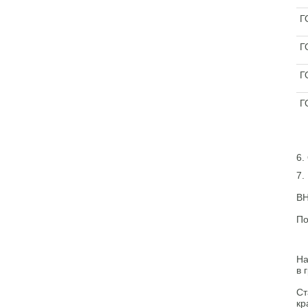
Г
Г
Г
Г
6.
7.
ВН
По
На
в 
Ст
кр