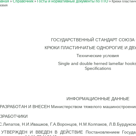
авная
Справочник
Госты и нормативные документы по ПТО
»
»
»
Крюки пластинч
ловия
ГОСУДАРСТВЕННЫЙ СТАНДАРТ СОЮЗА
КРЮКИ ПЛАСТИНЧАТЫЕ ОДНОРОГИЕ И ДВ
Технические условия
Single and double herned lamellar hooks
Specifications
ИНФОРМАЦИОННЫЕ ДАННЫЕ
 РАЗРАБОТАН И ВНЕСЕН Министерством тяжелого машиностроен
АЗРАБОТЧИКИ
С.Липатов, Н.И.Ивашков, Г.А.Воронцов, Н.М.Колпаков, Л.В.Бурдукск
 УТВЕРЖДЕН И ВВЕДЕН В ДЕЙСТВИЕ Постановлением Государ