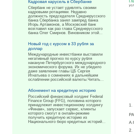
Кадровая карусель в Сбербанке
Гл
ус
Сбербанк не устает удивлять своими
кадровыми ротациями. Недавно
должность председателя Среднерусского
банка Сбербанка занял зампред банка
Игорь Артамонов, а Московский банк
возглавил как раз глава Среднерусского
банка Олег Смирнов. Виновником этой...
Новый год с курсом в 33 рубля за
доллар
Международные инвестбанки выставили
негативный прогноз по курсу рубля
накануне Петербургского международного
экономического форума. Их не убедило
даже заявление главы ЦБ Сергея
Игнатьева о сомнениях в дальнейшем
ослаблении российской валюты.Читать...
Абонемент на кредитную историю
Российский финансовый холдинг Federal
Finance Group (FFG), половина которого
1.
принадлежит инвестиционному холдингу
«Финам», запускает сервис, клиенты
которого смогут в онлайн-режиме
Р
получить кредитную историю из
Национального бюро кредитных историй...
А.
2.