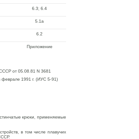
6.3; 6.4
5.1а
6.2
Приложение
СССР от 05.08.81 N 3681
 феврале 1991 г. (ИУС 5-91)
астинчатые крюки, применяемые
тройств, в том числе плавучих
СССР.