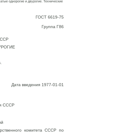
атые однорогие и двурогие. Технические
ГОСТ 6619-75
Группа Г86
 ССР
УРОГИЕ
.
Дата введения 1977-01-01
ия СССР
ий
ственного комитета СССР по