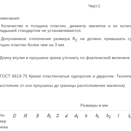
Черт.1
имечания:
 Количество и толщина пластин, диаметр заклепок и их колич
ладышей стандартом не устанавливаются.
 Допускаемое отклонение размера B
не должно превышать су
лщин пластин более чем на 3 мм.
 Длину втулки в проушине крюка уточнить по фактической величине
асстояние от оси проушины до границы расположения заклепок).
Размеры в мм
Но-
мер
рюка