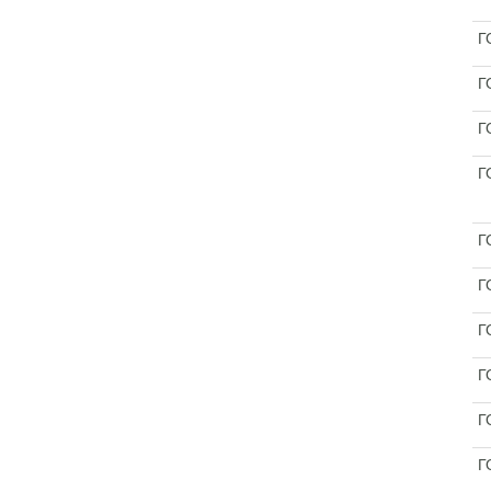
Г
Г
Г
Г
Г
Г
Г
Г
Г
Г