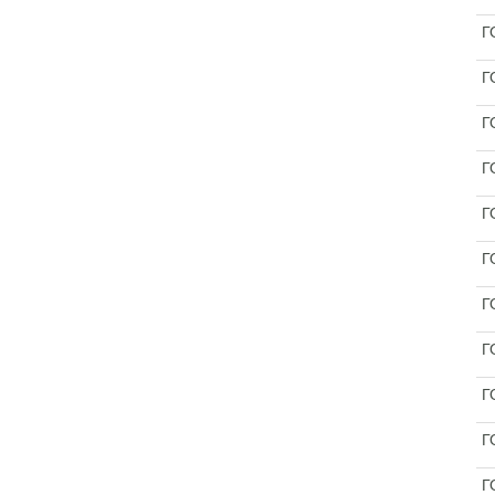
Г
Г
Г
Г
Г
Г
Г
Г
Г
Г
Г