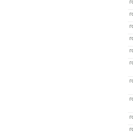
Г
Г
Г
Г
Г
Г
Г
Г
Г
Г