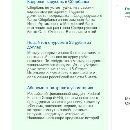
Кадровая карусель в Сбербанке
Сбербанк не устает удивлять своими
Гл
кадровыми ротациями. Недавно
до
должность председателя Среднерусского
те
банка Сбербанка занял зампред банка
Игорь Артамонов, а Московский банк
возглавил как раз глава Среднерусского
банка Олег Смирнов. Виновником этой...
Новый год с курсом в 33 рубля за
доллар
Международные инвестбанки выставили
негативный прогноз по курсу рубля
накануне Петербургского международного
экономического форума. Их не убедило
даже заявление главы ЦБ Сергея
Игнатьева о сомнениях в дальнейшем
ослаблении российской валюты.Читать...
Абонемент на кредитную историю
Российский финансовый холдинг Federal
Finance Group (FFG), половина которого
MК
принадлежит инвестиционному холдингу
ОК
«Финам», запускает сервис, клиенты
которого смогут в онлайн-режиме
получить кредитную историю из
Национального бюро кредитных историй...